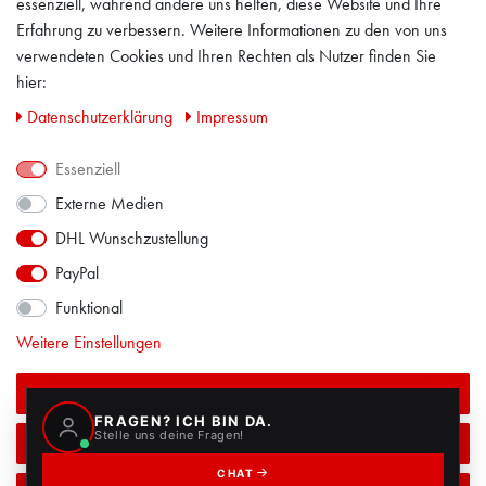
essenziell, während andere uns helfen, diese Website und Ihre
Erfahrung zu verbessern. Weitere Informationen zu den von uns
IMPRESSUM
verwendeten Cookies und Ihren Rechten als Nutzer finden Sie
hier:
PRIVACY POLICY
Daten­schutz­erklärung
Impressum
KONTAKT
Essenziell
Externe Medien
FACEBOOK
DHL Wunschzustellung
PayPal
Funktional
Weitere Einstellungen
Alle akzeptieren
Auswahl akzeptieren
ALLE PREISE INKL. MEHRWERTSSTEUER ZZGL. VERSANDKOSTEN
© 2018 / ALLE RECHTE VORBEHALTEN