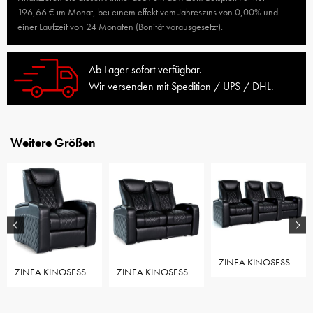
196,66 € im Monat, bei einem effektivem Jahreszins von 0,00% und
einer Laufzeit von 24 Monaten (Bonität vorausgesetzt).
Ab Lager sofort verfügbar.
Wir versenden mit Spedition / UPS / DHL.
Weitere Größen
ZINEA KINOSESSEL EMPEROR - 3 SITZER - PREMIUMLEDER - ELEKTRISCH VERSTELLBAR - LED BECHERHALTER - AMBIENTEBELEUCHTUNG - ELEKTRISCHE LENDENWIRBELSTÜTZE - VERSTELLBARE KOPFSTÜTZE - SOFORT LIEFERBAR
ZINEA KINOSESSEL EMPEROR - 1 SITZER - PREMIUMLEDER - ELEKTRISCH VERSTELLBAR - LED BECHERHALTER - AMBIENTEBELEUCHTUNG - ELEKTRISCHE LENDENWIRBELSTÜTZE - VERSTELLBARE KOPFSTÜTZE - SOFORT LIEFERBAR
ZINEA KINOSESSEL EMPEROR - 2 SITZER LOVESEAT - PREMIUMLEDER - ELEKTRISCH VERSTELLBAR - LED BECHERHALTER - AMBIENTEBELEUCHTUNG - ELEKTRISCHE LENDENWIRBELSTÜTZE - VERSTELLBARE KOPFSTÜTZE - SOFORT LIEFERBAR