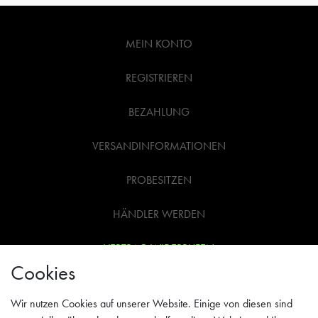
MEIN KONTO
REGISTRIEREN
BEZAHLUNG
VERSANDINFORMATIONEN
PROBESITZEN
HÄNDLER WERDEN
VERTRAG WIDERRUFEN
Cookies
WIDERRUFSRECHT
Wir nutzen Cookies auf unserer Website. Einige von diesen sind
AGB