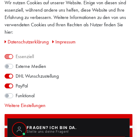
Wir nutzen Cookies auf unserer Website. Einige von diesen sind
AGB
essenziell, während andere uns helfen, diese Website und Ihre
Erfahrung zu verbessern. Weitere Informationen zu den von uns
IMPRESSUM
verwendeten Cookies und Ihren Rechten als Nutzer finden Sie
hier:
PRIVACY POLICY
Daten­schutz­erklärung
Impressum
KONTAKT
Essenziell
Externe Medien
FACEBOOK
DHL Wunschzustellung
PayPal
Funktional
Weitere Einstellungen
Alle akzeptieren
Auswahl akzeptieren
ALLE PREISE INKL. MEHRWERTSSTEUER ZZGL. VERSANDKOSTEN