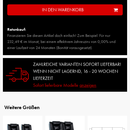
IN DEN WARENKORB
Ratenkauf:
Finanzieren Sie diesen Artikel doch einfach! Zum Beispiel: Für nur
232,49 € im Monat, bei einem effektivem Jahreszins von 0,00% und
einer Laufzeit von 24 Monaten (Bonität vorausgesetzt).
ZAHLREICHE VARIANTEN SOFORT LIEFERBAR!
WENN NICHT LAGERND, 16 - 20 WOCHEN
LIEFERZEIT
Sofort lieferbare Modelle
anzeigen
Weitere Größen