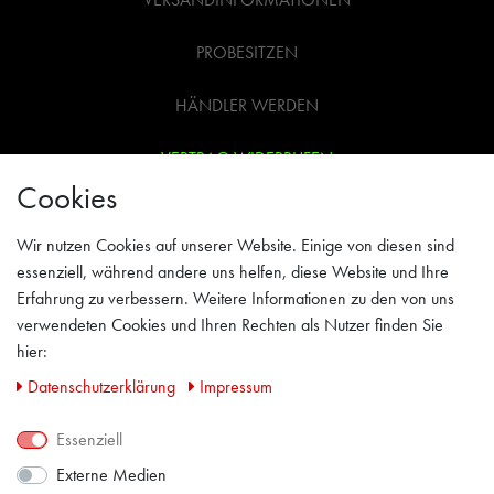
PROBESITZEN
HÄNDLER WERDEN
VERTRAG WIDERRUFEN
Cookies
WIDERRUFSRECHT
Wir nutzen Cookies auf unserer Website. Einige von diesen sind
AGB
essenziell, während andere uns helfen, diese Website und Ihre
Erfahrung zu verbessern. Weitere Informationen zu den von uns
IMPRESSUM
verwendeten Cookies und Ihren Rechten als Nutzer finden Sie
hier:
PRIVACY POLICY
Daten­schutz­erklärung
Impressum
KONTAKT
Essenziell
Externe Medien
FACEBOOK