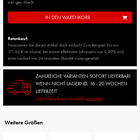
inkl. ges. MwSt.
IN DEN WARENKORB
Ratenkauf:
Finanzieren Sie diesen Artikel doch einfach! Zum Beispiel: Für nur
171,66 € im Monat, bei einem effektivem Jahreszins von 0,00% und
einer Laufzeit von 24 Monaten (Bonität vorausgesetzt).
ZAHLREICHE VARIANTEN SOFORT LIEFERBAR!
WENN NICHT LAGERND, 16 - 20 WOCHEN
LIEFERZEIT
Sofort lieferbare Modelle
anzeigen
Weitere Größen