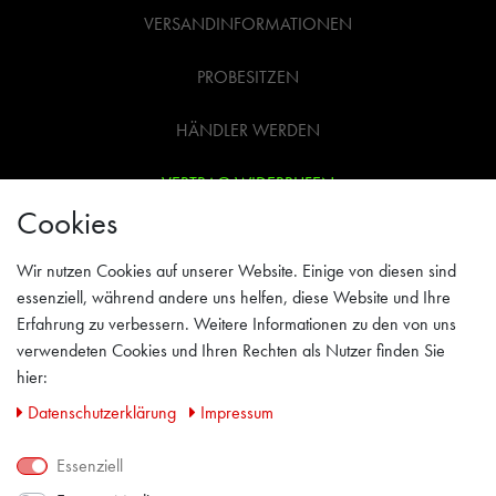
VERSANDINFORMATIONEN
PROBESITZEN
HÄNDLER WERDEN
VERTRAG WIDERRUFEN
Cookies
WIDERRUFSRECHT
Wir nutzen Cookies auf unserer Website. Einige von diesen sind
AGB
essenziell, während andere uns helfen, diese Website und Ihre
Erfahrung zu verbessern. Weitere Informationen zu den von uns
IMPRESSUM
verwendeten Cookies und Ihren Rechten als Nutzer finden Sie
hier:
PRIVACY POLICY
Daten­schutz­erklärung
Impressum
KONTAKT
Essenziell