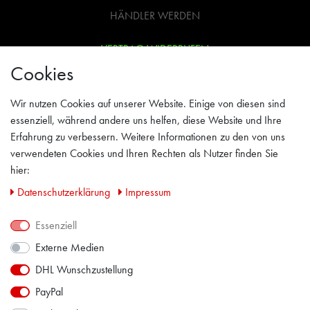
HÄNDLER WERDEN
VERTRAG WIDERRUFEN
Cookies
WIDERRUFSRECHT
Wir nutzen Cookies auf unserer Website. Einige von diesen sind
AGB
essenziell, während andere uns helfen, diese Website und Ihre
Erfahrung zu verbessern. Weitere Informationen zu den von uns
IMPRESSUM
verwendeten Cookies und Ihren Rechten als Nutzer finden Sie
hier:
PRIVACY POLICY
Daten­schutz­erklärung
Impressum
KONTAKT
Essenziell
Externe Medien
FACEBOOK
DHL Wunschzustellung
PayPal