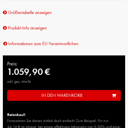
Größentabelle anzeigen
Produkt-Info anzeigen
Informationen zum EU Verantwortlichen
Preis:
1.059,90 €
inkl. ges. MwSt.
IN DEN WARENKORB
Ratenkauf:
Finanzieren Sie diesen Artikel doch einfach! Zum Beispiel: Für nur
44,16 € im Monat, bei einem effektivem Jahreszins von 0,00% und einer