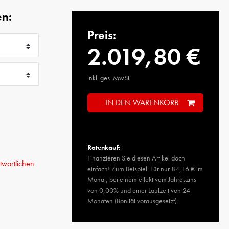
en:
Preis:
2.019,80 €
inkl. ges. MwSt.
IN DEN WARENKORB
Ratenkauf:
Finanzieren Sie diesen Artikel doch
wortlichen
einfach! Zum Beispiel: Für nur 84,16 € im
Monat, bei einem effektivem Jahreszins
von 0,00% und einer Laufzeit von 24
Monaten (Bonität vorausgesetzt).