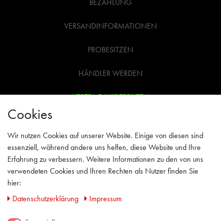
BEZAHLUNG
VERSANDINFORMATIONEN
PROBESITZEN
HÄNDLER WERDEN
VERTRAG WIDERRUFEN
Cookies
WIDERRUFSRECHT
Wir nutzen Cookies auf unserer Website. Einige von diesen sind
AGB
essenziell, während andere uns helfen, diese Website und Ihre
Erfahrung zu verbessern. Weitere Informationen zu den von uns
IMPRESSUM
verwendeten Cookies und Ihren Rechten als Nutzer finden Sie
hier:
PRIVACY POLICY
Daten­schutz­erklärung
Impressum
KONTAKT