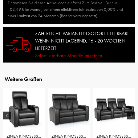
Finanzieren Sie diesen Artikel doch einfach! Zum Beispiel: Für nur
102,49 € im Monat, bei einem effektivem Jahreszins von 0,00% und
einer Laufzeit von 24 Monaten (Bonität vorausgesetzt).
ZAHLREICHE VARIANTEN SOFORT LIEFERBAR!
WENN NICHT LAGERND, 16 - 20 WOCHEN
LIEFERZEIT
Sofort lieferbare Modelle
anzeigen
Weitere Größen
ZINEA KINOSESSEL ACTION - 1 SITZER
ZINEA KINOSESSEL ACTION - 2 SITZER LOVESEAT
ZINEA KINOSESSEL ACTION - 3 SITZER