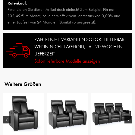
Ratenkauf:
Finanzieren Sie diesen Artikel doch einfach! Zum Beispiel: Für nur
102,49 € im Monat, bei einem effektivem Jahreszins von 0,00% und
einer Laufzeit von 24 Monaten (Bonität vorausgesetzt).
ZAHLREICHE VARIANTEN SOFORT LIEFERBAR!
WENN NICHT LAGERND, 16 - 20 WOCHEN
LIEFERZEIT
Sofort lieferbare Modelle
anzeigen
Weitere Größen