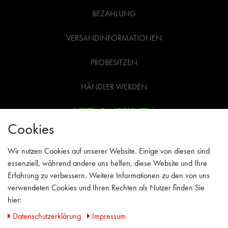
BEZAHLUNG
VERSANDINFORMATIONEN
PROBESITZEN
HÄNDLER WERDEN
VERTRAG WIDERRUFEN
Cookies
WIDERRUFSRECHT
Wir nutzen Cookies auf unserer Website. Einige von diesen sind
AGB
essenziell, während andere uns helfen, diese Website und Ihre
Erfahrung zu verbessern. Weitere Informationen zu den von uns
IMPRESSUM
verwendeten Cookies und Ihren Rechten als Nutzer finden Sie
hier:
PRIVACY POLICY
Daten­schutz­erklärung
Impressum