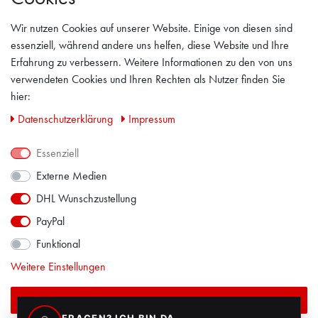
WIDERRUFSRECHT
Wir nutzen Cookies auf unserer Website. Einige von diesen sind
AGB
essenziell, während andere uns helfen, diese Website und Ihre
Erfahrung zu verbessern. Weitere Informationen zu den von uns
IMPRESSUM
verwendeten Cookies und Ihren Rechten als Nutzer finden Sie
hier:
PRIVACY POLICY
Daten­schutz­erklärung
Impressum
KONTAKT
Essenziell
Externe Medien
FACEBOOK
DHL Wunschzustellung
PayPal
Funktional
Weitere Einstellungen
Alle akzeptieren