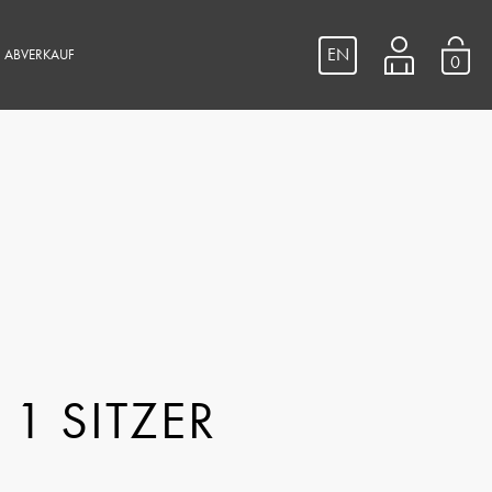
EN
ABVERKAUF
0
1 SITZER