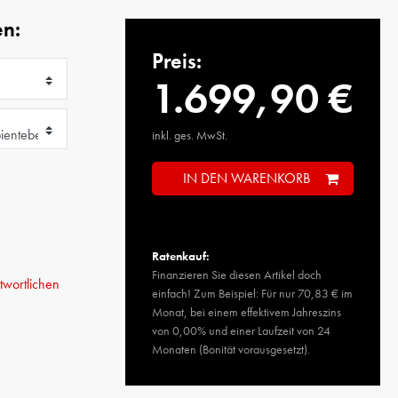
en:
Preis:
1.699,90 €
inkl. ges. MwSt.
IN DEN WARENKORB
Ratenkauf:
Finanzieren Sie diesen Artikel doch
wortlichen
einfach! Zum Beispiel: Für nur 70,83 € im
Monat, bei einem effektivem Jahreszins
von 0,00% und einer Laufzeit von 24
Monaten (Bonität vorausgesetzt).