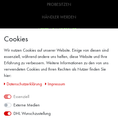
PROBESITZEN
HÄNDLER WERDEN
VERTRAG WIDERRUFEN
Cookies
WIDERRUFSRECHT
Wir nutzen Cookies auf unserer Website. Einige von diesen sind
AGB
essenziell, während andere uns helfen, diese Website und Ihre
Erfahrung zu verbessern. Weitere Informationen zu den von uns
IMPRESSUM
verwendeten Cookies und Ihren Rechten als Nutzer finden Sie
hier:
PRIVACY POLICY
Daten­schutz­erklärung
Impressum
KONTAKT
Essenziell
Externe Medien
FACEBOOK
DHL Wunschzustellung