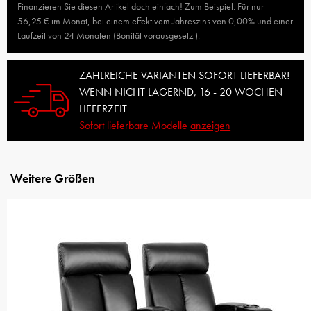
Finanzieren Sie diesen Artikel doch einfach! Zum Beispiel: Für nur
56,25 € im Monat, bei einem effektivem Jahreszins von 0,00% und einer
Laufzeit von 24 Monaten (Bonität vorausgesetzt).
ZAHLREICHE VARIANTEN SOFORT LIEFERBAR!
WENN NICHT LAGERND, 16 - 20 WOCHEN
LIEFERZEIT
Sofort lieferbare Modelle
anzeigen
Weitere Größen