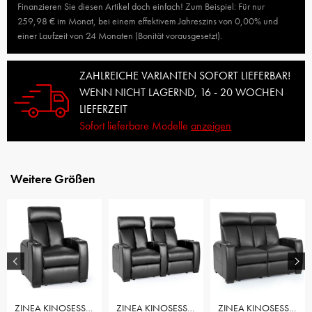
Finanzieren Sie diesen Artikel doch einfach! Zum Beispiel: Für nur
259,98 € im Monat, bei einem effektivem Jahreszins von 0,00% und
einer Laufzeit von 24 Monaten (Bonität vorausgesetzt).
ZAHLREICHE VARIANTEN SOFORT LIEFERBAR!
WENN NICHT LAGERND, 16 - 20 WOCHEN
LIEFERZEIT
Sofort lieferbare Modelle
anzeigen
Weitere Größen
ZINEA KINOSESSEL ACTION - 1 SITZER
ZINEA KINOSESSEL ACTION - 2 SITZER
ZINEA KINOSESSEL ACTION - 2 SITZER LOVESEAT