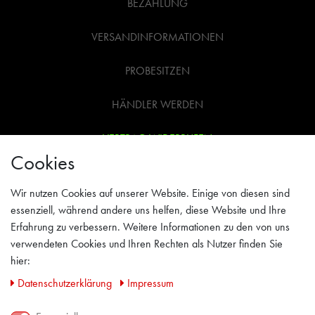
BEZAHLUNG
VERSANDINFORMATIONEN
PROBESITZEN
HÄNDLER WERDEN
VERTRAG WIDERRUFEN
Cookies
WIDERRUFSRECHT
Wir nutzen Cookies auf unserer Website. Einige von diesen sind
AGB
essenziell, während andere uns helfen, diese Website und Ihre
Erfahrung zu verbessern. Weitere Informationen zu den von uns
IMPRESSUM
verwendeten Cookies und Ihren Rechten als Nutzer finden Sie
hier:
PRIVACY POLICY
Daten­schutz­erklärung
Impressum
KONTAKT