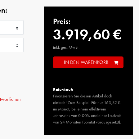
en:
Preis:
3.919,60 €
inkl. ges. MwSt.
IN DEN WARENKORB
Ratenkauf:
Finanzieren Sie diesen Artikel doch
wortlichen
einfach! Zum Beispiel: Für nur 163,32 €
im Monat, bei einem effektivem
Jahreszins von 0,00% und einer Laufzeit
von 24 Monaten (Bonität vorausgesetzt).