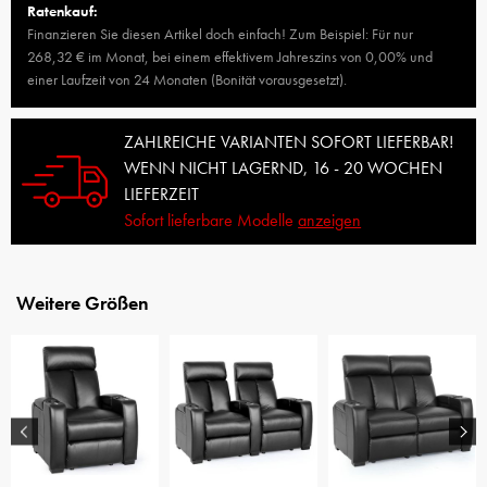
Ratenkauf:
Finanzieren Sie diesen Artikel doch einfach! Zum Beispiel: Für nur
268,32 € im Monat, bei einem effektivem Jahreszins von 0,00% und
einer Laufzeit von 24 Monaten (Bonität vorausgesetzt).
ZAHLREICHE VARIANTEN SOFORT LIEFERBAR!
WENN NICHT LAGERND, 16 - 20 WOCHEN
LIEFERZEIT
Sofort lieferbare Modelle
anzeigen
Weitere Größen