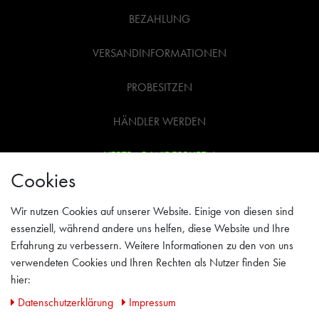
BEZAHLUNG
VERSANDINFORMATIONEN
PROBESITZEN
HÄNDLER WERDEN
VERTRAG WIDERRUFEN
Cookies
WIDERRUFSRECHT
Wir nutzen Cookies auf unserer Website. Einige von diesen sind
AGB
essenziell, während andere uns helfen, diese Website und Ihre
Erfahrung zu verbessern. Weitere Informationen zu den von uns
IMPRESSUM
verwendeten Cookies und Ihren Rechten als Nutzer finden Sie
hier:
PRIVACY POLICY
Daten­schutz­erklärung
Impressum