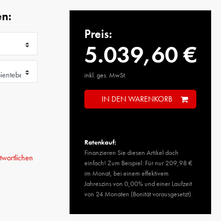
en:
Preis:
5.039,60 €
inkl. ges. MwSt.
IN DEN WARENKORB
Ratenkauf:
Finanzieren Sie diesen Artikel doch
wortlichen
einfach! Zum Beispiel: Für nur 209,98 €
im Monat, bei einem effektivem
Jahreszins von 0,00% und einer Laufzeit
von 24 Monaten (Bonität vorausgesetzt).