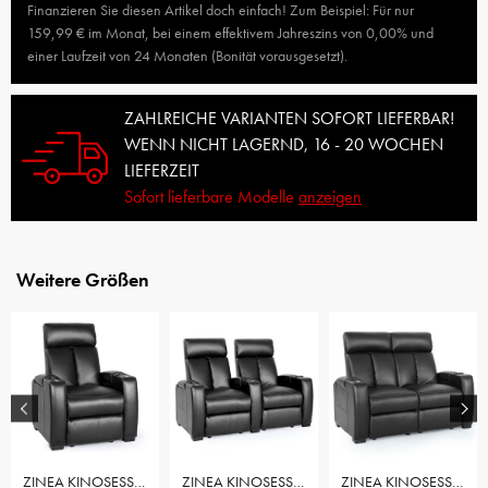
Finanzieren Sie diesen Artikel doch einfach! Zum Beispiel: Für nur
159,99 € im Monat, bei einem effektivem Jahreszins von 0,00% und
einer Laufzeit von 24 Monaten (Bonität vorausgesetzt).
ZAHLREICHE VARIANTEN SOFORT LIEFERBAR!
WENN NICHT LAGERND, 16 - 20 WOCHEN
LIEFERZEIT
Sofort lieferbare Modelle
anzeigen
Weitere Größen
ZINEA KINOSESSEL ACTION - 1 SITZER
ZINEA KINOSESSEL ACTION - 2 SITZER
ZINEA KINOSESSEL ACTION - 2 SITZER LOVESEAT