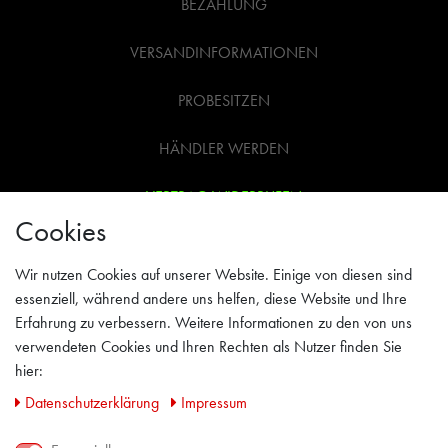
BEZAHLUNG
VERSANDINFORMATIONEN
PROBESITZEN
HÄNDLER WERDEN
VERTRAG WIDERRUFEN
Cookies
WIDERRUFSRECHT
Wir nutzen Cookies auf unserer Website. Einige von diesen sind
AGB
essenziell, während andere uns helfen, diese Website und Ihre
Erfahrung zu verbessern. Weitere Informationen zu den von uns
IMPRESSUM
verwendeten Cookies und Ihren Rechten als Nutzer finden Sie
hier:
PRIVACY POLICY
Daten­schutz­erklärung
Impressum
KONTAKT